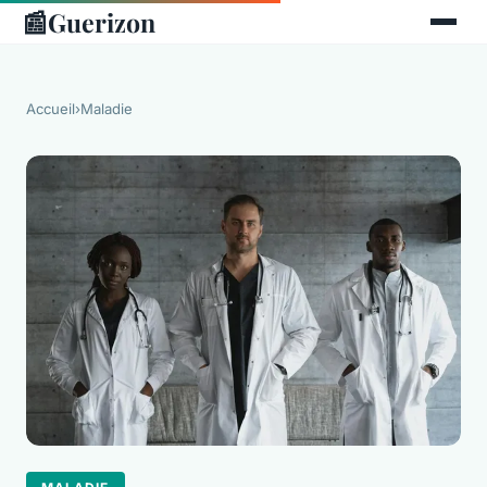
📰
Guerizon
Accueil
›
Maladie